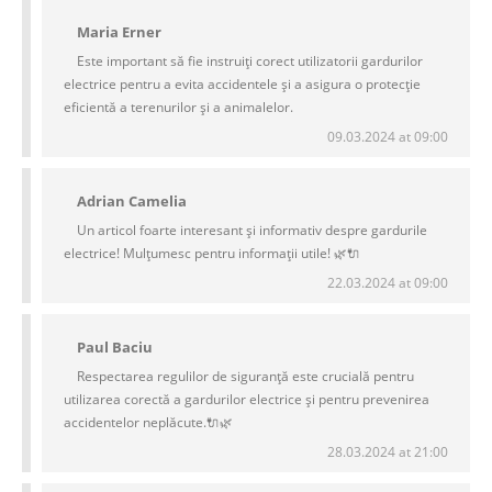
Maria Erner
Este important să fie instruiți corect utilizatorii gardurilor
electrice pentru a evita accidentele și a asigura o protecție
eficientă a terenurilor și a animalelor.
09.03.2024 at 09:00
Adrian Camelia
Un articol foarte interesant și informativ despre gardurile
electrice! Mulțumesc pentru informații utile! 🌿🔌
22.03.2024 at 09:00
Paul Baciu
Respectarea regulilor de siguranță este crucială pentru
utilizarea corectă a gardurilor electrice și pentru prevenirea
accidentelor neplăcute.🔌🌿
28.03.2024 at 21:00