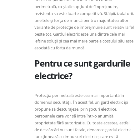
perimetrală, ca și alte opțiuni de împrejmuire,
rezistența sa este foarte competitivă. Stâlpii, izolatorii,
uneltele și forța de muncă pentru majoritatea altor
variante de protecție de împrejmuire sunt relativ la fel
peste tot. Gardul electric este una dintre cele mai
ieftine soluții și cea mai mare parte a costului său este
asociată cu forța de muncă.
Pentru ce sunt gardurile
electrice?
Protecția perimetrală este cea mai importantă în
domeniul securității. În acest fel, un gard electric își
propune să descurajeze, prin șocuri electrice,
persoanele care vor să intre într-o anumită
proprietate fără autorizație. Cu toate acestea, astfel
de descărcări nu sunt fatale, deoarece gardul electric
funcționează cu impulsuri electrice, care evită