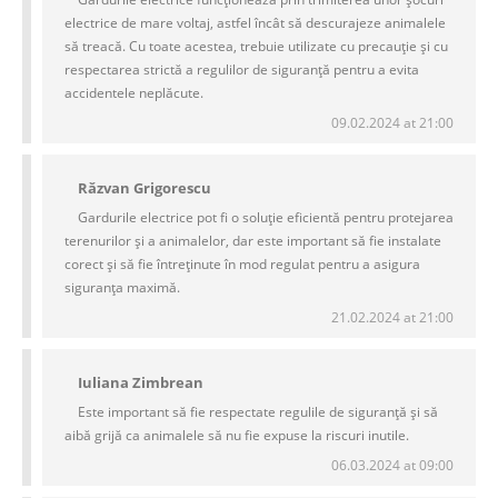
electrice de mare voltaj, astfel încât să descurajeze animalele
să treacă. Cu toate acestea, trebuie utilizate cu precauție și cu
respectarea strictă a regulilor de siguranță pentru a evita
accidentele neplăcute.
09.02.2024 at 21:00
Răzvan Grigorescu
Gardurile electrice pot fi o soluție eficientă pentru protejarea
terenurilor și a animalelor, dar este important să fie instalate
corect și să fie întreținute în mod regulat pentru a asigura
siguranța maximă.
21.02.2024 at 21:00
Iuliana Zimbrean
Este important să fie respectate regulile de siguranță și să
aibă grijă ca animalele să nu fie expuse la riscuri inutile.
06.03.2024 at 09:00