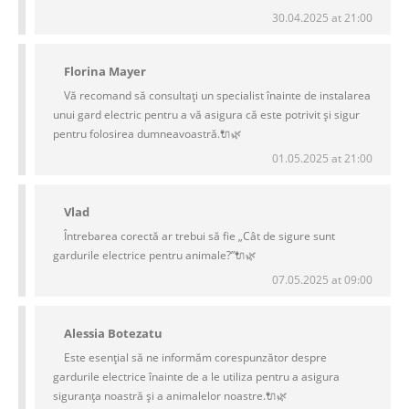
30.04.2025 at 21:00
Florina Mayer
Vă recomand să consultați un specialist înainte de instalarea
unui gard electric pentru a vă asigura că este potrivit și sigur
pentru folosirea dumneavoastră.🔌🌿
01.05.2025 at 21:00
Vlad
Întrebarea corectă ar trebui să fie „Cât de sigure sunt
gardurile electrice pentru animale?”🔌🌿
07.05.2025 at 09:00
Alessia Botezatu
Este esențial să ne informăm corespunzător despre
gardurile electrice înainte de a le utiliza pentru a asigura
siguranța noastră și a animalelor noastre.🔌🌿