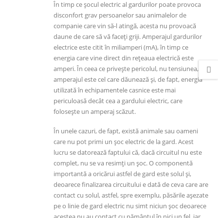
În timp ce șocul electric al gardurilor poate provoca
disconfort grav persoanelor sau animalelor de
companie care vin să-l atingă, acesta nu provoacă
daune de care să vă faceți griji. Amperajul gardurilor
electrice este citit în miliamperi (mA), în timp ce
energia care vine direct din rețeaua electrică este
amperi. În ceea ce privește pericolul, nu tensiunea, ci
amperajul este cel care dăunează și, de fapt, energia
utilizată în echipamentele casnice este mai
periculoasă decât cea a gardului electric, care
folosește un amperaj scăzut.
În unele cazuri, de fapt, există animale sau oameni
care nu pot primi un șoc electric de la gard. Acest
lucru se datorează faptului că, dacă circuitul nu este
complet, nu se va resimți un șoc. O componentă
importantă a oricărui astfel de gard este solul și,
deoarece finalizarea circuitului e dată de ceva care are
contact cu solul, astfel, spre exemplu, păsările așezate
pe o linie de gard electric nu simt niciun șoc deoarece
acestea nu au contact cu pământul în nici un fel, iar