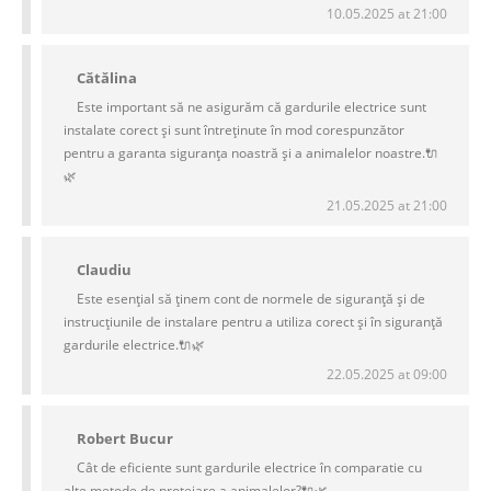
10.05.2025 at 21:00
Cătălina
Este important să ne asigurăm că gardurile electrice sunt
instalate corect și sunt întreținute în mod corespunzător
pentru a garanta siguranța noastră și a animalelor noastre.🔌
🌿
21.05.2025 at 21:00
Claudiu
Este esențial să ținem cont de normele de siguranță și de
instrucțiunile de instalare pentru a utiliza corect și în siguranță
gardurile electrice.🔌🌿
22.05.2025 at 09:00
Robert Bucur
Cât de eficiente sunt gardurile electrice în comparatie cu
alte metode de protejare a animalelor?🔌🌿