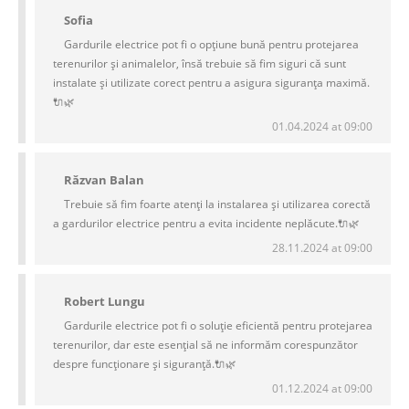
Sofia
Gardurile electrice pot fi o opțiune bună pentru protejarea
terenurilor și animalelor, însă trebuie să fim siguri că sunt
instalate și utilizate corect pentru a asigura siguranța maximă.
🔌🌿
01.04.2024 at 09:00
Răzvan Balan
Trebuie să fim foarte atenți la instalarea și utilizarea corectă
a gardurilor electrice pentru a evita incidente neplăcute.🔌🌿
28.11.2024 at 09:00
Robert Lungu
Gardurile electrice pot fi o soluție eficientă pentru protejarea
terenurilor, dar este esențial să ne informăm corespunzător
despre funcționare și siguranță.🔌🌿
01.12.2024 at 09:00