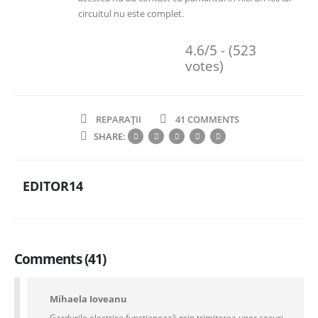
circuitul nu este complet.
4.6/5 - (523
votes)
REPARAȚII
41 COMMENTS
SHARE:
EDITOR14
Comments (41)
Mihaela Ioveanu
Gardurile electrice funcționează prin trimiterea unor șocuri