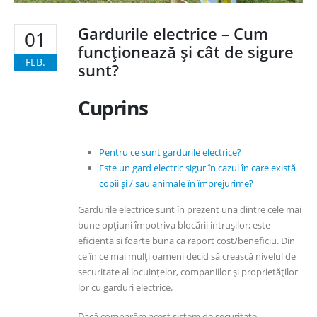
Gardurile electrice – Cum
01
funcționează și cât de sigure
FEB.
sunt?
Cuprins
Pentru ce sunt gardurile electrice?
Este un gard electric sigur în cazul în care există
copii și / sau animale în împrejurime?
Gardurile electrice sunt în prezent una dintre cele mai
bune opțiuni împotriva blocării intrușilor; este
eficienta si foarte buna ca raport cost/beneficiu. Din
ce în ce mai mulți oameni decid să crească nivelul de
securitate al locuințelor, companiilor și proprietăților
lor cu garduri electrice.
Dacă comparăm acest sistem de securitate