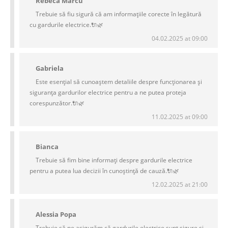
Rebeca Marcu
Trebuie să fiu sigură că am informațiile corecte în legătură
cu gardurile electrice.🔌🌿
04.02.2025 at 09:00
Gabriela
Este esențial să cunoaștem detaliile despre funcționarea și
siguranța gardurilor electrice pentru a ne putea proteja
corespunzător.🔌🌿
11.02.2025 at 09:00
Bianca
Trebuie să fim bine informați despre gardurile electrice
pentru a putea lua decizii în cunoștință de cauză.🔌🌿
12.02.2025 at 21:00
Alessia Popa
Trebuie să ne asigurăm că gardurile electrice sunt sigure și