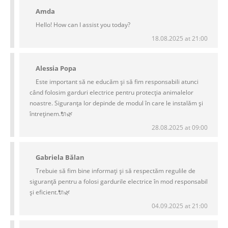
Amda
Hello! How can I assist you today?
18.08.2025 at 21:00
Alessia Popa
Este important să ne educăm și să fim responsabili atunci
când folosim garduri electrice pentru protecția animalelor
noastre. Siguranța lor depinde de modul în care le instalăm și
întreținem.🔌🌿
28.08.2025 at 09:00
Gabriela Bălan
Trebuie să fim bine informați și să respectăm regulile de
siguranță pentru a folosi gardurile electrice în mod responsabil
și eficient.🔌🌿
04.09.2025 at 21:00