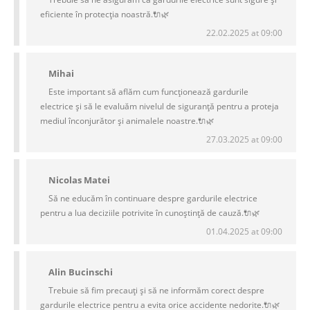
eficiente în protecția noastră.🔌🌿
22.02.2025 at 09:00
Mihai
Este important să aflăm cum funcționează gardurile
electrice și să le evaluăm nivelul de siguranță pentru a proteja
mediul înconjurător și animalele noastre.🔌🌿
27.03.2025 at 09:00
Nicolas Matei
Să ne educăm în continuare despre gardurile electrice
pentru a lua deciziile potrivite în cunoștință de cauză.🔌🌿
01.04.2025 at 09:00
Alin Bucinschi
Trebuie să fim precauți și să ne informăm corect despre
gardurile electrice pentru a evita orice accidente nedorite.🔌🌿