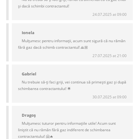
și dacă schimbi contractantul!
24.07.2025 at 09:00
Ionela
Mulțumesc pentru informații, acum sunt sigură că nu rămân
fără gaz dacă schimb contractantul! 🙏🏼
27.07.2025 at 21:00
Gabriel
Nu trebuie să-ți faci griji, vei continua să primești gaz și după
schimbarea contractantului! 🌟
30.07.2025 at 09:00
Dragoș
Mulțumesc tuturor pentru informațiile utile! Acum sunt
liniștit că nu rămân fără gaz indiferent de schimbarea
contractantului! 🤗🔥