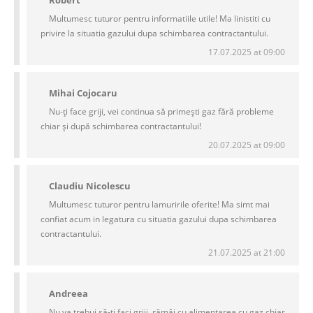
Robert
Multumesc tuturor pentru informatiile utile! Ma linistiti cu
privire la situatia gazului dupa schimbarea contractantului.
17.07.2025 at 09:00
Mihai Cojocaru
Nu-ți face griji, vei continua să primești gaz fără probleme
chiar și după schimbarea contractantului!
20.07.2025 at 09:00
Claudiu Nicolescu
Multumesc tuturor pentru lamuririle oferite! Ma simt mai
confiat acum in legatura cu situatia gazului dupa schimbarea
contractantului.
21.07.2025 at 21:00
Andreea
Nu va trebui să-ți faci griji, rămâi cu alimentarea cu gaz chiar