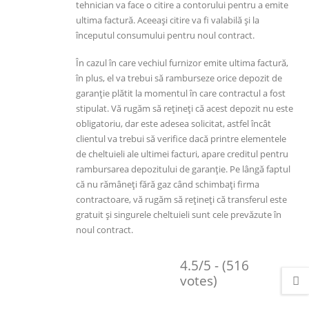
tehnician va face o citire a contorului pentru a emite
ultima factură. Aceeași citire va fi valabilă și la
începutul consumului pentru noul contract.
În cazul în care vechiul furnizor emite ultima factură,
în plus, el va trebui să ramburseze orice depozit de
garanție plătit la momentul în care contractul a fost
stipulat. Vă rugăm să rețineți că acest depozit nu este
obligatoriu, dar este adesea solicitat, astfel încât
clientul va trebui să verifice dacă printre elementele
de cheltuieli ale ultimei facturi, apare creditul pentru
rambursarea depozitului de garanție. Pe lângă faptul
că nu rămâneți fără gaz când schimbați firma
contractoare, vă rugăm să rețineți că transferul este
gratuit și singurele cheltuieli sunt cele prevăzute în
noul contract.
4.5/5 - (516
votes)