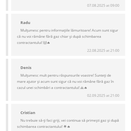
07.08.2025 at 09:00
Radu
Mulțumesc pentru informațiile lămuritoare! Acum sunt sigur
că nu voi rămâne fără gaz chiar și după schimbarea
contractantului! 🙌🔥
22.08.2025 at 21:00
Denis
Mulțumesc mult pentru răspunsurile voastre! Sunteți de
mare ajutor și acum sunt sigur că nu voi rămâne fără gaz în
cazul unei schimbări a contractantului! 🙏🔥
02.09.2025 at 21:00
Cristian
Nu trebuie să-ți faci griji, vei continua să primești gaz și după
schimbarea contractantului! 🌟🔥