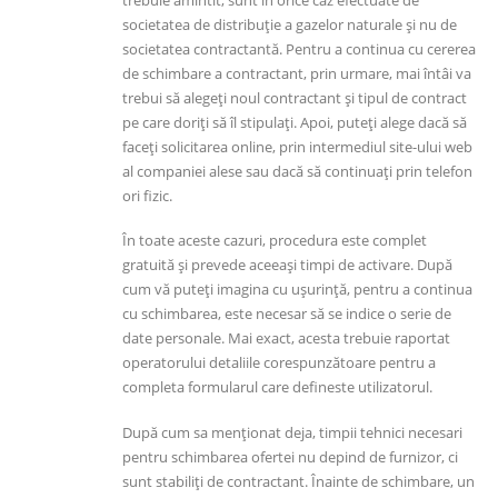
societatea de distribuție a gazelor naturale și nu de
societatea contractantă. Pentru a continua cu cererea
de schimbare a contractant, prin urmare, mai întâi va
trebui să alegeți noul contractant și tipul de contract
pe care doriți să îl stipulați. Apoi, puteți alege dacă să
faceți solicitarea online, prin intermediul site-ului web
al companiei alese sau dacă să continuați prin telefon
ori fizic.
În toate aceste cazuri, procedura este complet
gratuită și prevede aceeași timpi de activare. După
cum vă puteți imagina cu ușurință, pentru a continua
cu schimbarea, este necesar să se indice o serie de
date personale. Mai exact, acesta trebuie raportat
operatorului detaliile corespunzătoare pentru a
completa formularul care defineste utilizatorul.
După cum sa menționat deja, timpii tehnici necesari
pentru schimbarea ofertei nu depind de furnizor, ci
sunt stabiliți de contractant. Înainte de schimbare, un