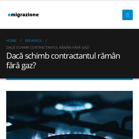
HOME
REPARAȚII
DACĂ SCHIMB CONTRACTANTUL RĂMÂN FĂRĂ GAZ?
Dacă schimb contractantul rămân
fără gaz?