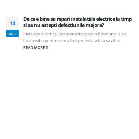
De ce e bine sa repari instalatiile electrice la timp
14
si sa nu astepti defectiunile majore?
apr.
Instalatia electrica, odata ce este pusa in functiune, isi va
face treaba pentru care a fost proiectata fara sa aiba...
READ MORE